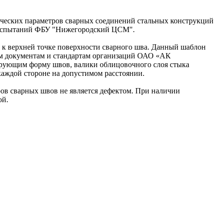
ических параметров сварных соединений стальных конструкций
ла испытаний ФБУ "Нижегородский ЦСМ".
 к верхней точке поверхности сварного шва. Данный шаблон
им документам и стандартам организаций ОАО «АК
тирующим форму швов, валики облицовочного слоя стыка
каждой стороне на допустимом расстоянии.
ров сварных швов не является дефектом. При наличии
ой.