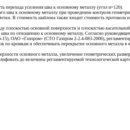
ь перехода усиления шва к основному металлу (угол α=120).
ого шва к основному металлу при проведении контроля геометр
аботки. В стоимость шаблона также входит стоимость протоко
ду плоскостью основной поверхности и плоскостью касательной
о шва по отношению к основному металлу. Согласно руководящ
6-15), ОАО «Газпром» (СТО Газпром 2-2.4-083-2006), регламен
ов по кромкам и обеспечивать перекрытие основного металла в 
верхности основного металла, увеличение геометрических разме
шлифовать до величины регламентируемой технологической карт