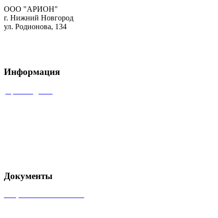
ООО "АРИОН"
г. Нижний Новгород
ул. Родионова, 134
+7 (831) 434-96-41
+7 (831) 434-88-14
info@ari-on.ru
Информация
Производство
Сервисная служба
Группа компаний «Рентест»
Рекламные материалы
Карта сайта
Документы
Лицензия на источники
Товарный знак «Арион»