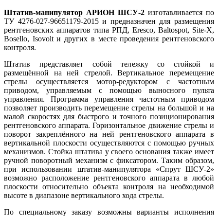
Штатив-манипулятор АРИОН ШСУ-2
изготавливается по
ТУ 4276-027-96651179-2015 и предназначен для размещения
рентгеновских аппаратов типа РПД, Eresco, Baltospot, Site-X,
Bosello, Isovolt и других в месте проведения рентгеновского
контроля.
Штатив представляет собой тележку со стойкой и
размещённой на ней стрелой. Вертикальное перемещение
стрелы осуществляется мотор-редуктором с частотным
приводом, управляемым с помощью выносного пульта
управления. Программа управления частотным приводом
позволяет производить перемещение стрелы на большой и на
малой скоростях для быстрого и точного позиционирования
рентгеновского аппарата. Горизонтальное движение стрелы и
поворот закреплённого на ней рентгеновского аппарата в
вертикальной плоскости осуществляются с помощью ручных
механизмов. Стойка штатива у своего основания также имеет
ручной поворотный механизм с фиксатором. Таким образом,
при использовании штатив-манипулятора «Спрут ШСУ-2»
возможно расположение рентгеновского аппарата в любой
плоскости относительно объекта контроля на необходимой
высоте в диапазоне вертикального хода стрелы.
По специальному заказу возможны варианты исполнения