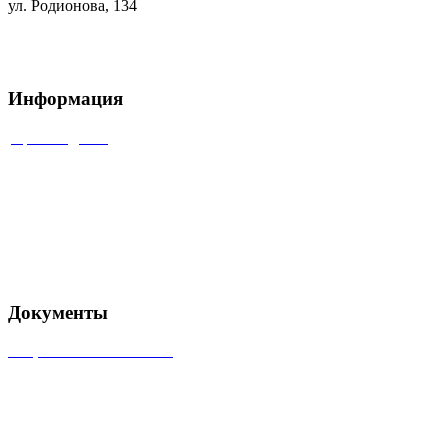
ул. Родионова, 134
+7 (831) 434-96-41
+7 (831) 434-88-14
info@ari-on.ru
Информация
Производство
Сервисная служба
Группа компаний «Рентест»
Рекламные материалы
Карта сайта
Документы
Лицензия на источники
Товарный знак «Арион»
Паспорт предприятия